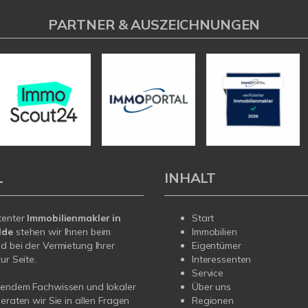
PARTNER & AUSZEICHNUNGEN
L
INHALT
tenter
Immobilienmakler in
Start
lde
stehen wir Ihnen beim
Immobilien
d bei der Vermietung Ihrer
Eigentümer
ur Seite.
Interessenten
Service
sendem Fachwissen und lokaler
Über uns
beraten wir Sie in allen Fragen
Regionen