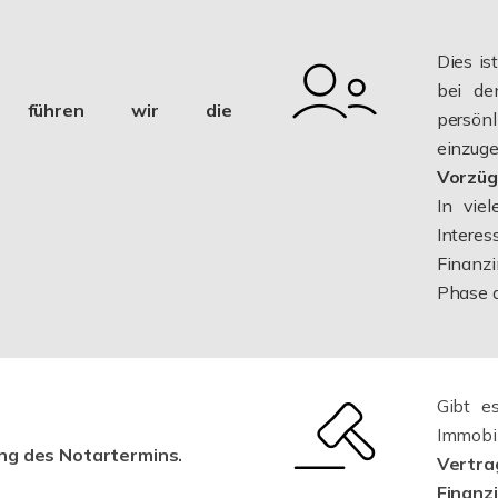
Dies is
bei de
g führen wir die
persö
einzug
Vorzü
In vie
Intere
Finanzi
Phase 
Gibt e
Immobil
ng des Notartermins.
Vert
Finan