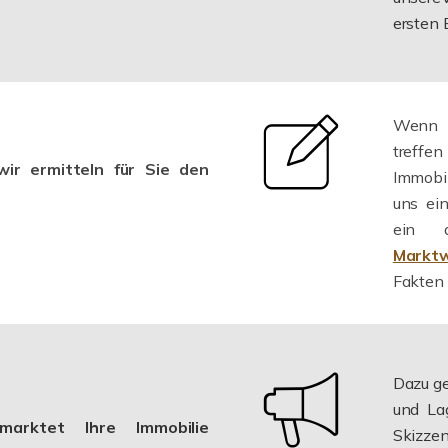
ersten 
Wenn S
treffen
ir ermitteln für Sie den
Immobil
uns ei
ein a
Marktw
Fakten 
Dazu ge
und La
marktet Ihre Immobilie
Skizzen