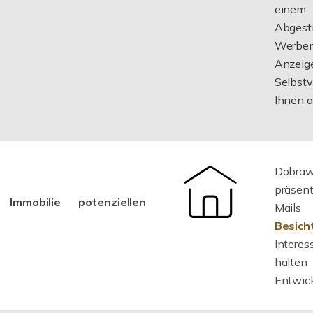
einem
Abges
Werbe
Anzei
Selbst
Ihnen a
Dobrawa
präsen
Immobilie potenziellen
Mails
Besich
Intere
halten
Entwic