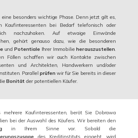
t eine besonders wichtige Phase. Denn jetzt gilt es,
n Kaufinteressenten bei Bedarf telefonisch oder
nlich nachzuhaken. Auf etwaige Einwände
ehen, gehört genauso dazu, wie die besonderen
ge
und
Potentiale
Ihrer Immobilie
herauszustellen
.
len Fällen schaffen wir auch Kontakte zwischen
ssenten und Architekten, Handwerkern und/oder
nstituten. Parallel
prüfen
wir für Sie bereits in dieser
die
Bonität
der potentiellen Käufer.
s mehrere Kaufinteressenten, berät Sie Dobrawa
ien bei der Auswahl des Käufers. Wir bereiten den
rag
in Ihrem Sinne vor. Sobald die
zierungszusage
des Kreditinstituts eingeht, wird