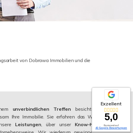
ungsarbeit von Dobrawa Immobilien und die
Exzellent
inem
unverbindlichen Treffen
besichtigen wir
5,0
sam Ihre Immobilie. Sie erfahren das Wichtigste
nsere
Leistungen
, über unser
Know-how
und
Basierend auf
41 Google-Bewertungen
Vorgehensweise. Wir wiederum gewinnen einen