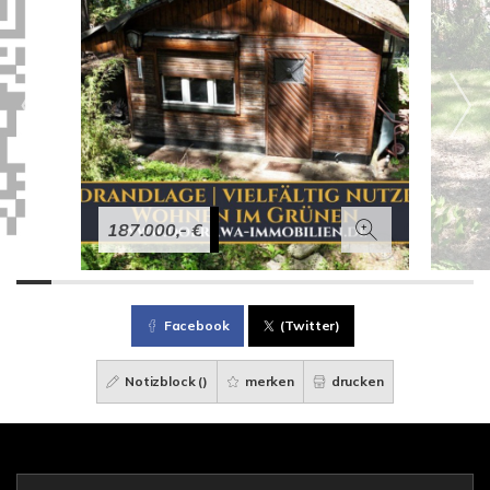
187.000,- €
Facebook
(Twitter)
Notizblock (
)
merken
drucken