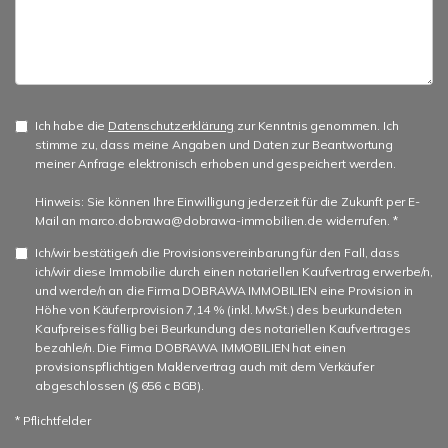
Ich habe die
Datenschutzerklärung
zur Kenntnis genommen. Ich
stimme zu, dass meine Angaben und Daten zur Beantwortung
meiner Anfrage elektronisch erhoben und gespeichert werden.
Hinweis: Sie können Ihre Einwilligung jederzeit für die Zukunft per E-
Mail an marco.dobrawa@dobrawa-immobilien.de widerrufen. *
Ich/wir bestätige/n die Provisionsvereinbarung für den Fall, dass
ich/wir diese Immobilie durch einen notariellen Kaufvertrag erwerbe/n,
und werde/n an die Firma DOBRAWA IMMOBILIEN eine Provision in
Höhe von Käuferprovision 7,14 % (inkl. MwSt.) des beurkundeten
Kaufpreises fällig bei Beurkundung des notariellen Kaufvertrages
bezahle/n. Die Firma DOBRAWA IMMOBILIEN hat einen
provisionspflichtigen Maklervertrag auch mit dem Verkäufer
abgeschlossen (§ 656 c BGB).
* Pflichtfelder