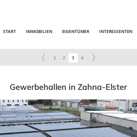
START
IMMOBILIEN
EIGENTÜMER
INTERESSENTEN
1
2
3
4
Gewerbehallen in Zahna-Elster