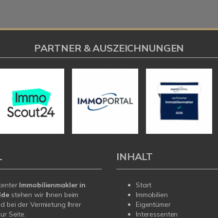
PARTNER & AUSZEICHNUNGEN
L
INHALT
tenter
Immobilienmakler in
Start
lde
stehen wir Ihnen beim
Immobilien
d bei der Vermietung Ihrer
Eigentümer
ur Seite.
Interessenten