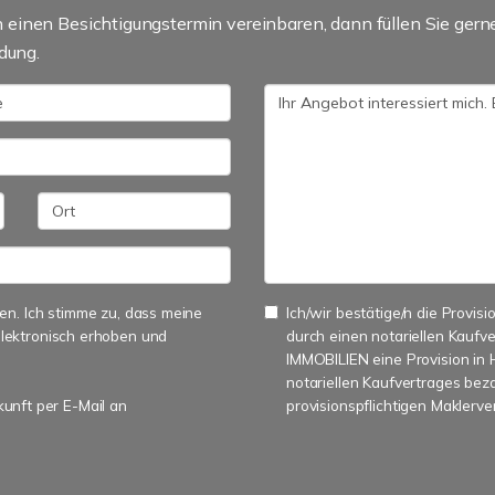
einen Besichtigungstermin vereinbaren, dann füllen Sie gern
dung.
n. Ich stimme zu, dass meine
Ich/wir bestätige/n die Provisi
lektronisch erhoben und
durch einen notariellen Kauf
IMMOBILIEN eine Provision in 
notariellen Kaufvertrages be
kunft per E-Mail an
provisionspflichtigen Maklerv